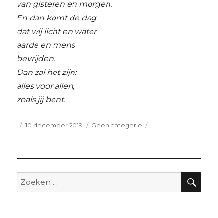
van gisteren en morgen.
En dan komt de dag
dat wij licht en water
aarde en mens
bevrijden.
Dan zal het zijn:
alles voor allen,
zoals jij bent.
Geplaatst
Categorieën
10 december 2019
Geen categorie
op
ZO
Zoeken
naar: