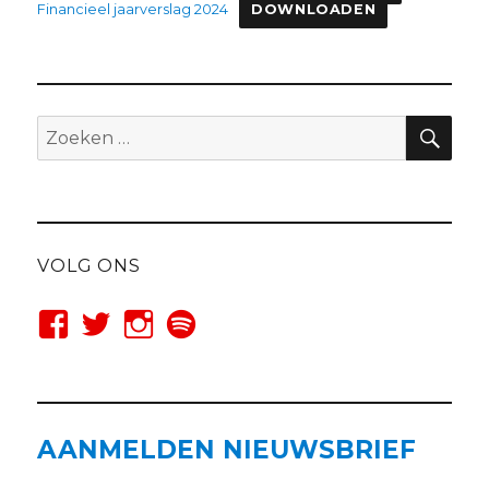
Financieel jaarverslag 2024
DOWNLOADEN
ZO
Zoeken
naar:
VOLG ONS
AANMELDEN NIEUWSBRIEF