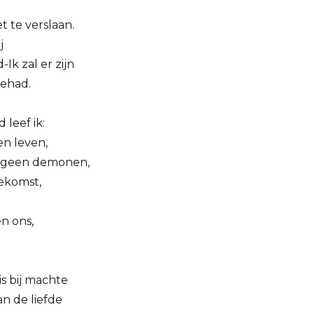
et te verslaan.
j
-Ik zal er zijn
gehad.
 leef ik:
n leven,
 geen demonen,
ekomst,
n ons,
is bij machte
an de liefde