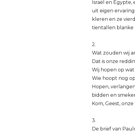
Israël en Egypte, 
uit eigen ervarin
kleren en ze vie
tientallen blanke
2.
Wat zouden wij a
Dat is onze reddin
Wij hopen op wat w
Wie hoopt nog op w
Hopen, verlangen
bidden en smeken
Kom, Geest, onze
3.
De brief van Paul