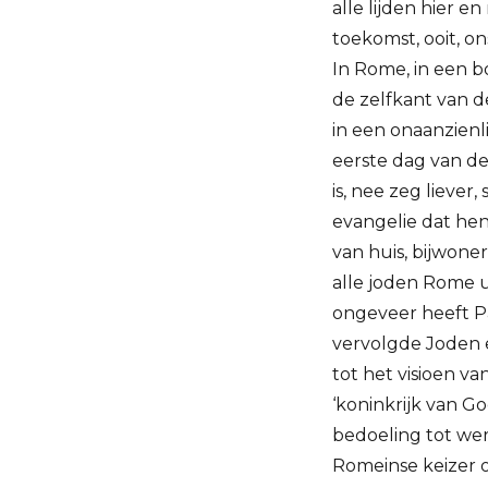
alle lijden hier e
toekomst, ooit, ons
In Rome, in een b
de zelfkant van d
in een onaanzien
eerste dag van de
is, nee zeg liever,
evangelie dat hen
van huis, bijwone
alle joden Rome u
ongeveer heeft P
vervolgde Joden 
tot het visioen v
‘koninkrijk van 
bedoeling tot wer
Romeinse keizer o