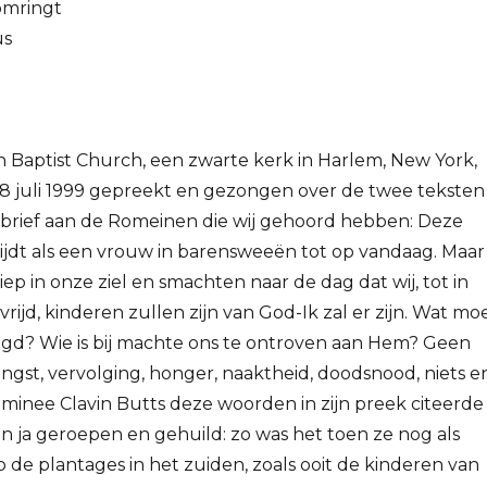
omringt
us
ian Baptist Church, een zwarte kerk in Harlem, New York,
8 juli 1999 gepreekt en gezongen over de twee teksten
n brief aan de Romeinen die wij gehoord hebben: Deze
ijdt als een vrouw in barensweeën tot op vandaag. Maar
ep in onze ziel en smachten naar de dag dat wij, tot in
rijd, kinderen zullen zijn van God-Ik zal er zijn. Wat mo
gd? Wie is bij machte ons te ontroven aan Hem? Geen
ngst, vervolging, honger, naaktheid, doodsnood, niets e
minee Clavin Butts deze woorden in zijn preek citeerde
n ja geroepen en gehuild: zo was het toen ze nog als
 de plantages in het zuiden, zoals ooit de kinderen van