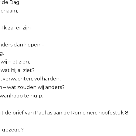
r de Dag
 lichaam,
:
k zal er zijn.
nders dan hopen –
g.
ij niet zien,
at hij al ziet?
, verwachten, volharden,
 – wat zouden wij anders?
 wanhoop te hulp.
it de brief van Paulus aan de Romeinen, hoofdstuk 8
r gezegd?