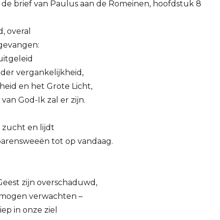
it de brief van Paulus aan de Romeinen, hoofdstuk 8
, overal
 gevangen:
uitgeleid
 der vergankelijkheid,
jheid en het Grote Licht,
van God-Ik zal er zijn.
zucht en lijdt
 barensweeën tot op vandaag.
Geest zijn overschaduwd,
 mogen verwachten –
ep in onze ziel