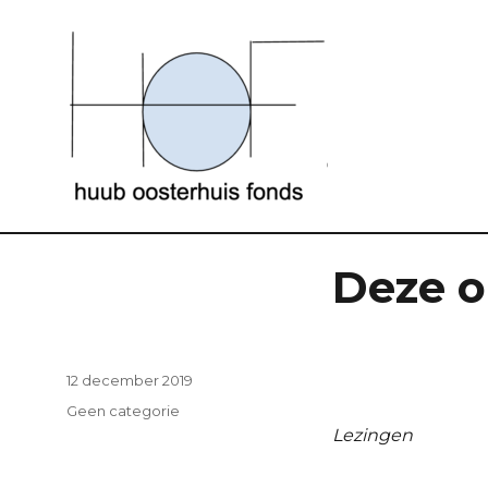
Werk. Gedachtegoed. Archief.
Huub Oosterhuis
Deze o
Geplaatst
12 december 2019
op
Categorieën
Geen categorie
Lezingen