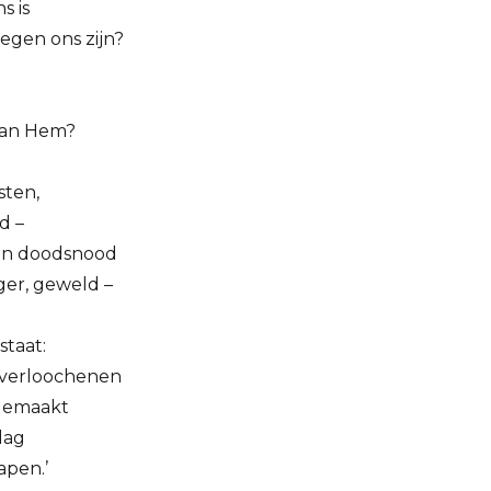
s is
egen ons zijn?
aan Hem?
sten,
d –
 en doodsnood
nger, geweld –
staat:
t verloochenen
gemaakt
dag
apen.’