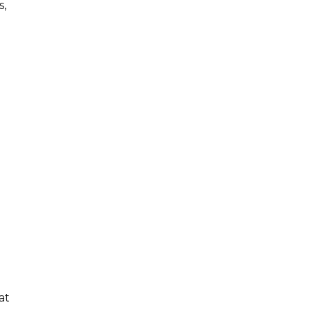
s,
at