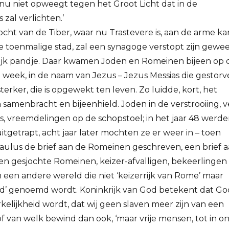
n nu niet opweegt tegen het Groot Licht dat in de
 zal verlichten.’
ocht van de Tiber, waar nu Trastevere is, aan de arme ka
e toenmalige stad, zal een synagoge verstopt zijn gewe
lijk pandje. Daar kwamen Joden en Romeinen bijeen op 
 week, in de naam van Jezus – Jezus Messias die gestor
 sterker, die is opgewekt ten leven. Zo luidde, kort, het
 samenbracht en bijeenhield. Joden in de verstrooiing, v
rs, vreemdelingen op de schopstoel; in het jaar 48 werd
itgetrapt, acht jaar later mochten ze er weer in – toen
aulus de brief aan de Romeinen geschreven, een brief 
en gesjochte Romeinen, keizer-afvalligen, bekeerlingen
an een andere wereld die niet ‘keizerrijk van Rome’ maar
God’ genoemd wordt. Koninkrijk van God betekent dat Go
kelijkheid wordt, dat wij geen slaven meer zijn van een
f van welk bewind dan ook, ‘maar vrije mensen, tot in o