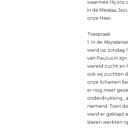
waarmee Hij ons 
in de Messias, Jez
onze Heer.
Toespraak
1. In de Abyssian
werd op zondag 1
van Paulus in zij
wereld zucht en l
ook wij zuchten di
onze lichamen bev
er nog meer geze
onderdrukking , a
niemand. Toen do
werd er geklapt e
slaven werkten op