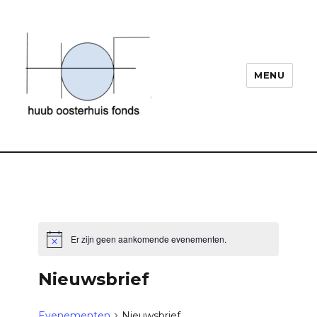
MENU
Huub Oosterhuis
Er zijn geen aankomende evenementen.
B
e
r
Nieuwsbrief
i
c
h
t
Evenementen
Nieuwsbrief