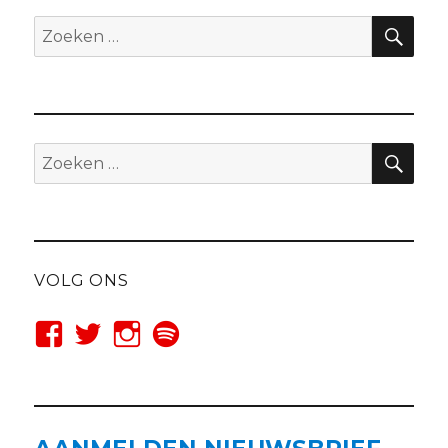
ZO
Zoeken
naar:
ZO
Zoeken
naar:
VOLG ONS